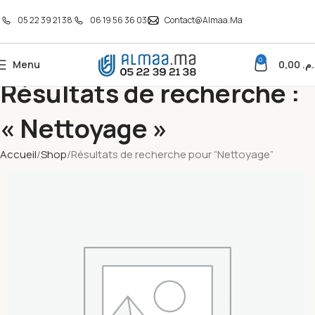
05 22 39 21 38
06 19 56 36 03
Contact@almaa.ma
0
Menu
0,00
د.م
Résultats de recherche :
« Nettoyage »
Accueil
Shop
Résultats de recherche pour “Nettoyage”