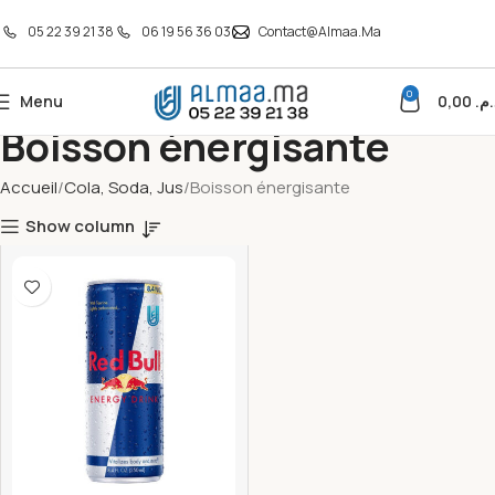
05 22 39 21 38
06 19 56 36 03
Contact@almaa.ma
0
Menu
0,00
د.م
Boisson énergisante
Accueil
Cola, Soda, Jus
Boisson énergisante
Show column