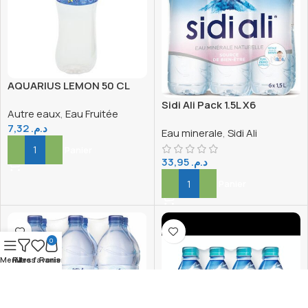
AQUARIUS LEMON 50 CL
Sidi Ali Pack 1.5L X6
Autre eaux
,
Eau Fruitée
7,32
د.م.
Eau minerale
,
Sidi Ali
Ajouter Au Panier
33,95
د.م.
Ajouter Au Panier
0
Menu
Filtres
Mes favoris
Panier