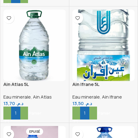
Ain Atlas 5L
Ain Ifrane 5L
Eau minerale
,
Ain Atlas
Eau minerale
,
Ain Ifrane
13,70
د.م.
13,50
د.م.
Ajouter Au Panier
Ajouter Au Panier
EPUISÉ