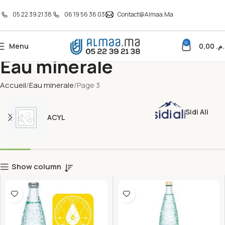
05 22 39 21 38
06 19 56 36 03
Contact@almaa.ma
0
Menu
0,00
د.م
Eau minerale
Accueil
Eau minerale
Page 3
Sidi Ali
ACYL
Show column