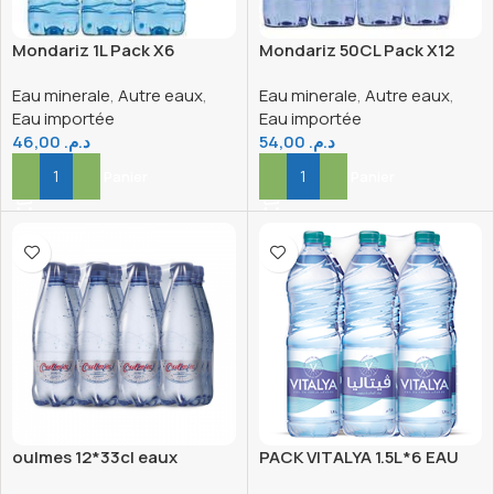
Mondariz 1L Pack X6
Mondariz 50CL Pack X12
Eau minerale
,
Autre eaux
,
Eau minerale
,
Autre eaux
,
Eau importée
Eau importée
46,00
د.م.
54,00
د.م.
Ajouter Au Panier
Ajouter Au Panier
oulmes 12*33cl eaux
PACK VITALYA 1.5L*6 EAU
minérale naturellement
DE TABLE LEGERE