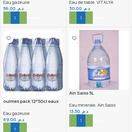
Eau gazeuse
Eau de table
,
VITALYA
gazeuse
56,00
د.م.
30,00
د.م.
Ajouter Au Panier
Ajouter Au Panier
Ain Saiss 5L
oulmes pack 12*50cl eaux
Eau minerale
,
Ain Saiss
minérale naturellement
13,50
د.م.
Eau gazeuse
gazeuse
69,00
د.م.
Ajouter Au Panier
Ajouter Au Panier