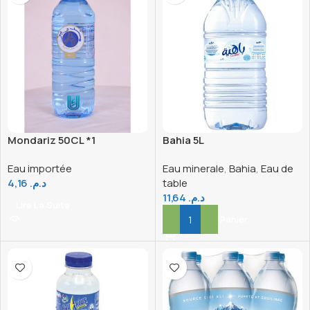
Mondariz 50CL *1
Bahia 5L
Eau importée
Eau minerale
,
Bahia
,
Eau de
4,16
د.م.
table
11,64
د.م.
Lire La Suite
Ajouter Au Panier