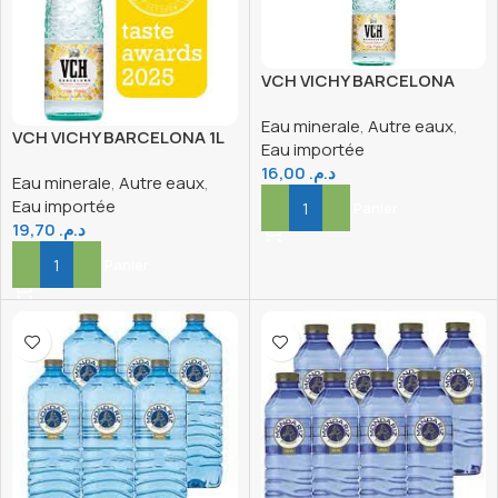
VCH VICHY BARCELONA
50CL
Eau minerale
,
Autre eaux
,
VCH VICHY BARCELONA 1L
Eau importée
16,00
د.م.
Eau minerale
,
Autre eaux
,
Eau importée
Ajouter Au Panier
19,70
د.م.
Ajouter Au Panier