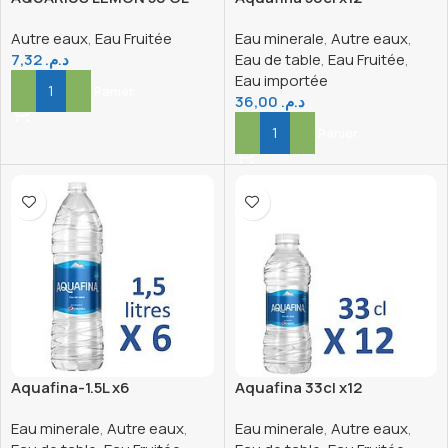
Autre eaux
,
Eau Fruitée
Eau minerale
,
Autre eaux
,
7,32
د.م.
Eau de table
,
Eau Fruitée
,
Eau importée
Ajouter Au Panier
36,00
د.م.
Ajouter Au Panier
Aquafina-1.5L x6
Aquafina 33cl x12
Eau minerale
,
Autre eaux
,
Eau minerale
,
Autre eaux
,