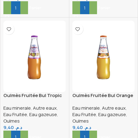
Ajouter Au Panier
Ajouter Au Panier
Oulmès Fruitée Bul Tropic
Oulmès Fruitée Bul Orange
Verre 25cl
Verre 25cl
Eau minerale
,
Autre eaux
,
Eau minerale
,
Autre eaux
,
Eau Fruitée
,
Eau gazeuse
,
Eau Fruitée
,
Eau gazeuse
,
Oulmes
Oulmes
9,40
د.م.
9,40
د.م.
Ajouter Au Panier
Ajouter Au Panier