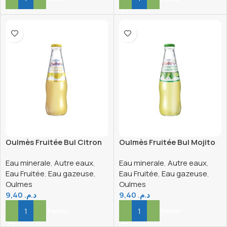
Oulmès Fruitée Bul Citron
Oulmès Fruitée Bul Mojito
Verre 25cl
Verre 25cl
Eau minerale
,
Autre eaux
,
Eau minerale
,
Autre eaux
,
Eau Fruitée
,
Eau gazeuse
,
Eau Fruitée
,
Eau gazeuse
,
Oulmes
Oulmes
9,40
د.م.
9,40
د.م.
Ajouter Au Panier
Ajouter Au Panier