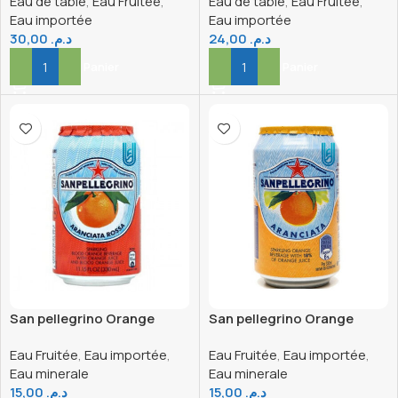
Eau de table
,
Eau Fruitée
,
Eau de table
,
Eau Fruitée
,
Eau importée
Eau importée
30,00
د.م.
24,00
د.م.
Ajouter Au Panier
Ajouter Au Panier
San pellegrino Orange
San pellegrino Orange
Rouge canette 33CL
canette 33CL
Eau Fruitée
,
Eau importée
,
Eau Fruitée
,
Eau importée
,
Eau minerale
Eau minerale
15,00
د.م.
15,00
د.م.