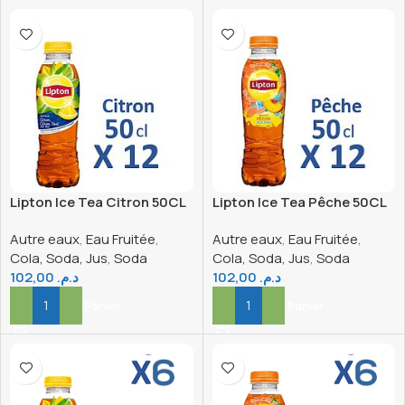
Lipton Ice Tea Citron 50CL
Lipton Ice Tea Pêche 50CL
x12
x12
Autre eaux
,
Eau Fruitée
,
Autre eaux
,
Eau Fruitée
,
Cola, Soda, Jus
,
Soda
Cola, Soda, Jus
,
Soda
102,00
د.م.
102,00
د.م.
Ajouter Au Panier
Ajouter Au Panier