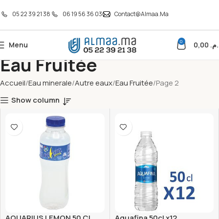
05 22 39 21 38
06 19 56 36 03
Contact@almaa.ma
0
Menu
0,00
د.م
Eau Fruitée
Accueil
Eau minerale
Autre eaux
Eau Fruitée
Page 2
Show column
AQUARIUS LEMON 50 CL
Aquafina 50cl x12