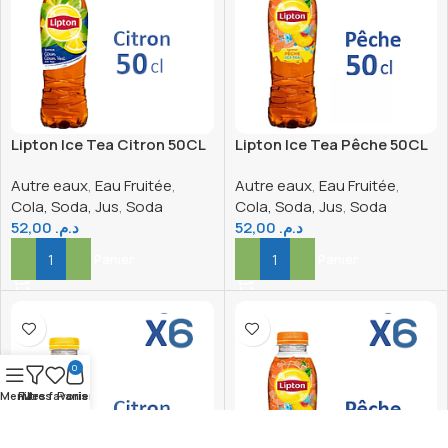
Lipton Ice Tea Citron 50CL
Lipton Ice Tea Pêche 50CL
x6
x 6
Autre eaux
,
Eau Fruitée
,
Autre eaux
,
Eau Fruitée
,
Cola, Soda, Jus
,
Soda
Cola, Soda, Jus
,
Soda
52,00
د.م.
52,00
د.م.
Ajouter Au Panier
Ajouter Au Panier
0
Menu
Filtres
Mes favoris
Panier