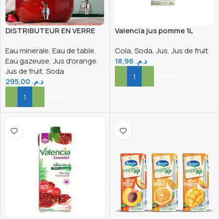
DISTRIBUTEUR EN VERRE
Valencia jus pomme 1L
AUTHENTIC 6 LITRES
Eau minerale
,
Eau de table
,
Cola, Soda, Jus
,
Jus de fruit
(eau,jus,boisson…)
Eau gazeuse
,
Jus d'orange
,
18,96
د.م.
Jus de fruit
,
Soda
Ajouter Au Panier
295,00
د.م.
Ajouter Au Panier