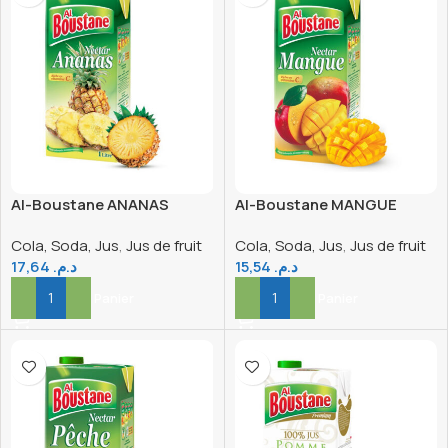
Al-Boustane ANANAS
Al-Boustane MANGUE
Nectar 1L
Nectar Peche 1L
Cola, Soda, Jus
,
Jus de fruit
Cola, Soda, Jus
,
Jus de fruit
17,64
د.م.
15,54
د.م.
Ajouter Au Panier
Ajouter Au Panier