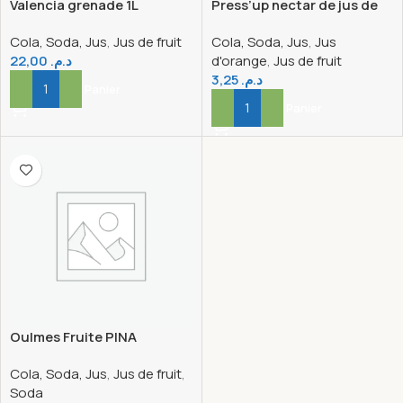
Valencia grenade 1L
Press’up nectar de jus de
fruits riche en pulpes et en
Cola, Soda, Jus
,
Jus de fruit
Cola, Soda, Jus
,
Jus
vitamine C
22,00
د.م.
d'orange
,
Jus de fruit
3,25
د.م.
Ajouter Au Panier
Ajouter Au Panier
Oulmes Fruite PINA
COLADA – Verre 25cl
Cola, Soda, Jus
,
Jus de fruit
,
Soda