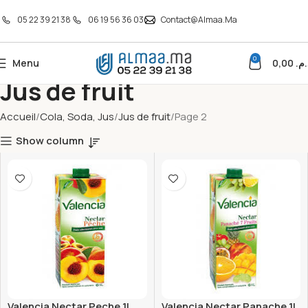
05 22 39 21 38
06 19 56 36 03
Contact@almaa.ma
0
Menu
0,00
د.م
Jus de fruit
Accueil
Cola, Soda, Jus
Jus de fruit
Page 2
Show column
Valencia Nectar Peche 1L
Valencia Nectar Panache 1L