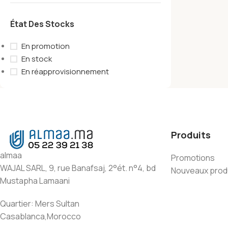
État Des Stocks
En promotion
En stock
En réapprovisionnement
Produits
almaa
Promotions
WAJAL SARL, 9, rue Banafsaj, 2°ét. n°4, bd
Nouveaux prod
Mustapha Lamaani
Quartier: Mers Sultan
Casablanca,Morocco