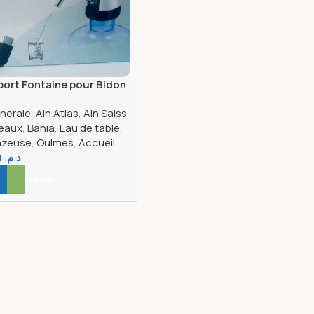
port Fontaine pour Bidon
ratique et Hygiénique
nerale
,
Ain Atlas
,
Ain Saiss
,
un Versement Facile de
 eaux
,
Bahia
,
Eau de table
,
»
azeuse
,
Oulmes
,
Accueil
150,00
د.م.
er Au Panier