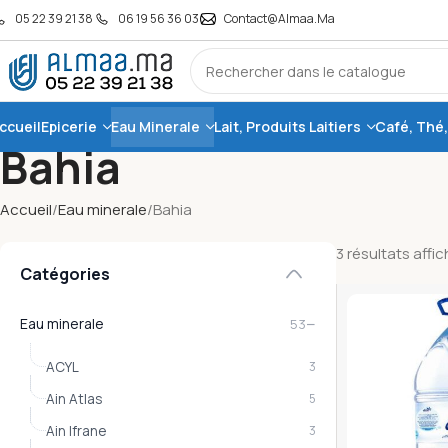
05 22 39 21 38
06 19 56 36 03
Contact@almaa.ma
ccueil
Epicerie
Eau Minerale
Lait, Produits Laitiers
Café, Thé
Bahia
Accueil
Eau minerale
Bahia
3 résultats affi
Catégories
−
Eau minerale
53
ACYL
3
Ain Atlas
5
Ain Ifrane
3