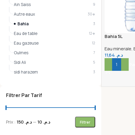
Ain Saiss
9
+
Autre eaux
30
Bahia
3
+
Eau de table
12
Bahia 5L
Eau gazeuse
12
Eau minerale
,
Oulmes
7
11,64
د.م.
Sidi Ali
5
Ajouter Au Pa
sidi harazem
3
Filtrer Par Tarif
Prix :
د.م. 150
—
د.م. 10
Filtrer