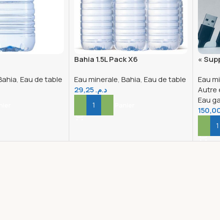
Bahia 1.5L Pack X6
« Sup
5L – P
Bahia
,
Eau de table
Eau minerale
,
Bahia
,
Eau de table
Eau mi
pour 
29,25
د.م.
Autre
l’Eau 
Eau g
nier
Ajouter Au Panier
Ajout