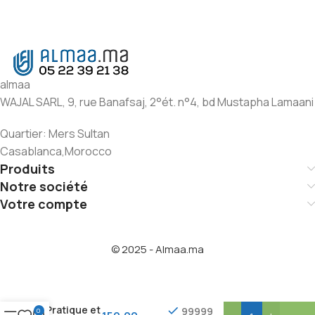
almaa
WAJAL SARL, 9, rue Banafsaj, 2°ét. n°4, bd Mustapha Lamaani
Quartier: Mers Sultan
Casablanca,Morocco
Produits
Notre société
Votre compte
© 2025 - Almaa.ma
« Support
Fontaine
pour Bidon
5L –
Pratique et
99999
0