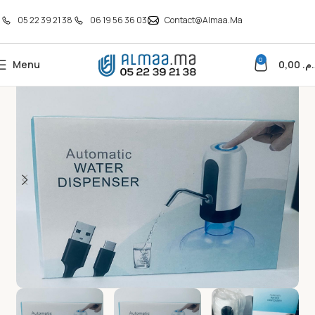
05 22 39 21 38
06 19 56 36 03
Contact@almaa.ma
0
Menu
0,00
د.م