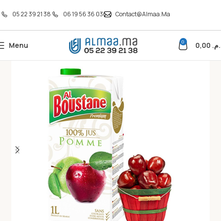
05 22 39 21 38
06 19 56 36 03
Contact@almaa.ma
0
Menu
0,00
د.م