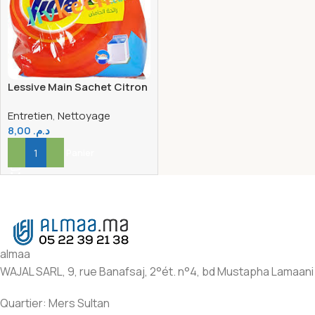
Lessive Main Sachet Citron
Tide 165G
Entretien
,
Nettoyage
8,00
د.م.
Ajouter Au Panier
almaa
WAJAL SARL, 9, rue Banafsaj, 2°ét. n°4, bd Mustapha Lamaani
Quartier: Mers Sultan