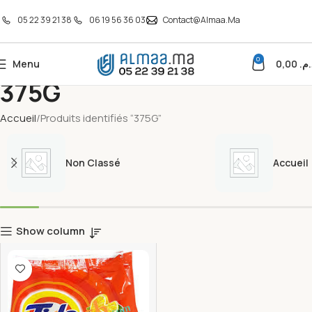
05 22 39 21 38
06 19 56 36 03
Contact@almaa.ma
0
Menu
0,00
د.م
375G
Accueil
Produits identifiés “375G”
Non Classé
Accueil
Show column