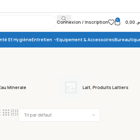
0
Connexion / Inscription
0,00
.م
nté Et Hygiène
Entretien
Equipement & Accessoires
Bureautiqu
Eau Minerale
Lait, Produits Laitiers