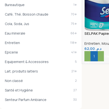
+
Bureautique
1
+
Café, Thé, Boisson chaude
70
+
Cola, Soda, Jus
75
+
SELPAK Papier
Eau minerale
66
X12
+
Entretien
118
Entretien
,
Mouc
62,00
د.م.
+
Epicerie
41
Ajouter Au Pa
Equipement & Accessoires
5
+
Lait, produits laitiers
21
Non classé
2
Santé et Hygiène
27
Senteur Parfum Ambiance
30