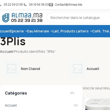
05 22 39 21 38
06 19 56 36 03
Contact@almaa.ma
ccueil
Epicerie
Eau Minerale
Lait, Produits Laitiers
Café, Thé
3Plis
Accueil
Produits identifiés “3Plis”
Non Classé
Accueil
Voici le seul rés
Catégories
Accueil
40