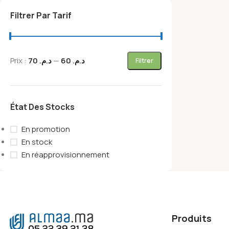
Filtrer Par Tarif
Prix :
د.م. 70
—
د.م. 60
Filtrer
État Des Stocks
En promotion
En stock
En réapprovisionnement
Produits