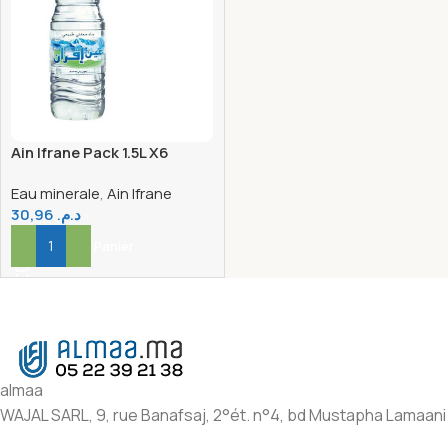
Ain Ifrane Pack 1.5L X6
Eau minerale
,
Ain Ifrane
30,96
د.م.
Ajouter Au Panier
almaa
WAJAL SARL, 9, rue Banafsaj, 2°ét. n°4, bd Mustapha Lamaani