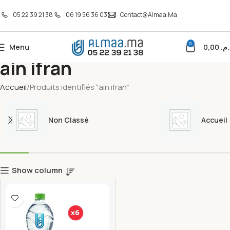
05 22 39 21 38
06 19 56 36 03
Contact@almaa.ma
0
Menu
0,00
د.م
ain ifran
Accueil
Produits identifiés “ain ifran”
Non Classé
Accueil
Show column