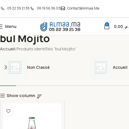
05 22 39 21 38
06 19 56 36 03
Contact@almaa.ma
0
Menu
0,00
د.م
bul Mojito
Accueil
Produits identifiés “bul Mojito”
Non Classé
Accueil
Show column