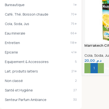
+
Bureautique
1
+
Café, Thé, Boisson chaude
70
+
Cola, Soda, Jus
75
+
Eau minerale
66
+
Entretien
118
Marrakech Ci
+
Epicerie
41
Cola, Soda, Ju
20,00
د.م.
Equipement & Accessoires
5
Ajouter Au Pa
+
Lait, produits laitiers
21
Non classé
2
Santé et Hygiène
27
Senteur Parfum Ambiance
30