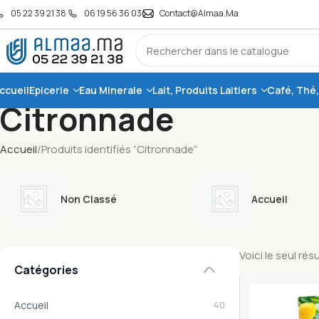
05 22 39 21 38
06 19 56 36 03
Contact@almaa.ma
ccueil
Epicerie
Eau Minerale
Lait, Produits Laitiers
Café, Thé
Citronnade
Accueil
Produits identifiés “Citronnade”
Non Classé
Accueil
Voici le seul rés
Catégories
Accueil
40