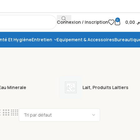
0
Connexion / Inscription
0,00
.م
nté Et Hygiène
Entretien
Equipement & Accessoires
Bureautiqu
Eau Minerale
Lait, Produits Laitiers