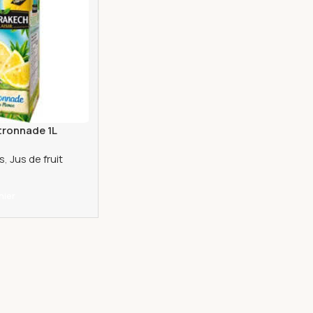
tronnade 1L
s
,
Jus de fruit
nier