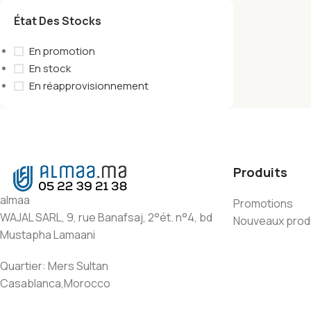
État Des Stocks
En promotion
En stock
En réapprovisionnement
Produits
almaa
Promotions
WAJAL SARL, 9, rue Banafsaj, 2°ét. n°4, bd
Nouveaux prod
Mustapha Lamaani
Quartier: Mers Sultan
Casablanca,Morocco