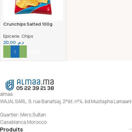
Crunchips Salted 100g
Epicerie
,
Chips
20,00
د.م.
Ajouter Au Panier
almaa
WAJAL SARL, 9, rue Banafsaj, 2°ét. n°4, bd Mustapha Lamaani
Quartier: Mers Sultan
Casablanca,Morocco
Produits