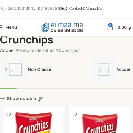
05 22 39 21 38
06 19 56 36 03
Contact@almaa.ma
0
Menu
0,00
د.م
Crunchips
Accueil
Produits identifiés “Crunchips”
Non Classé
Accueil
Show column