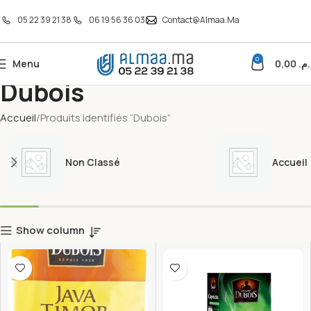
05 22 39 21 38
06 19 56 36 03
Contact@almaa.ma
0
Menu
0,00
د.م
Dubois
Accueil
Produits identifiés “Dubois”
Non Classé
Accueil
Show column