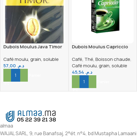
Dubois Moulus Java Timor
Dubois Moulus Capriccio
225g
225g
Café moulu, grain, soluble
Café, Thé, Boisson chaude
,
57,00
د.م.
Café moulu, grain, soluble
45,54
د.م.
Ajouter Au Panier
Ajouter Au Panier
almaa
WAJAL SARL, 9, rue Banafsaj, 2°ét. n°4, bd Mustapha Lamaani