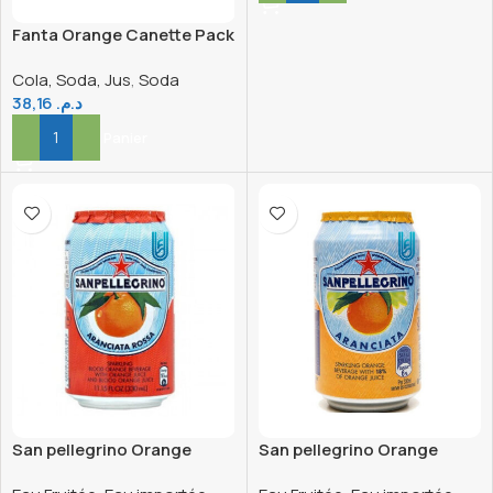
Fanta Orange Canette Pack
33CL X4
Cola, Soda, Jus
,
Soda
38,16
د.م.
Ajouter Au Panier
San pellegrino Orange
San pellegrino Orange
Rouge canette 33CL
canette 33CL