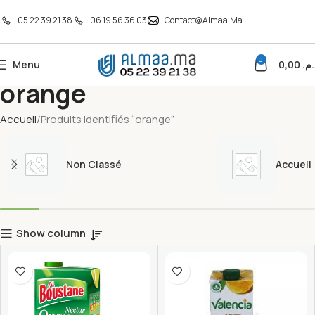
05 22 39 21 38
06 19 56 36 03
Contact@almaa.ma
0
Menu
0,00
د.م
orange
Accueil
Produits identifiés “orange”
Non Classé
Accueil
Show column