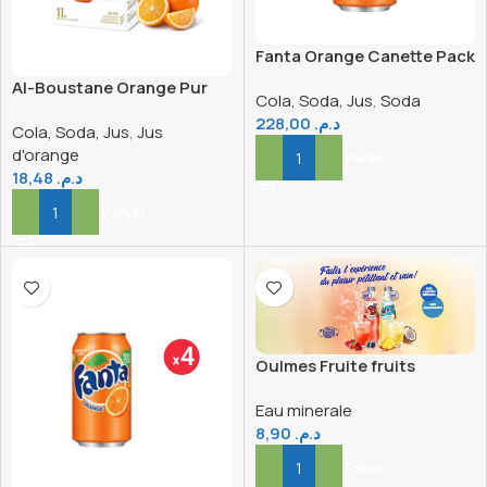
Fanta Orange Canette Pack
33CL X24
Al-Boustane Orange Pur
Cola, Soda, Jus
,
Soda
Jus 1L
228,00
د.م.
Cola, Soda, Jus
,
Jus
d'orange
Ajouter Au Panier
18,48
د.م.
Ajouter Au Panier
Oulmes Fruite fruits
rouges – Verre 25cl
Eau minerale
8,90
د.م.
Ajouter Au Panier