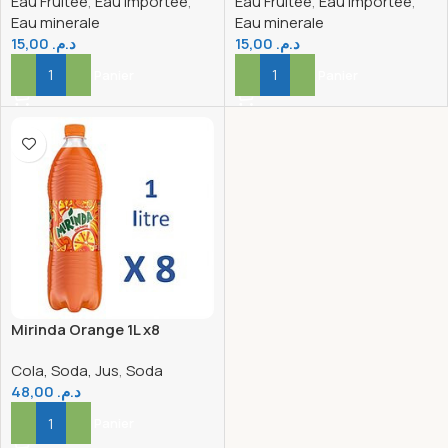
Eau Fruitée
,
Eau importée
,
Eau Fruitée
,
Eau importée
,
Eau minerale
Eau minerale
15,00
د.م.
15,00
د.م.
Ajouter Au Panier
Ajouter Au Panier
Mirinda Orange 1L x8
Cola, Soda, Jus
,
Soda
48,00
د.م.
Ajouter Au Panier