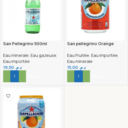
San Pellegrino 500ml
San pellegrino Orange
Rouge canette 33CL
Eau minerale
,
Eau gazeuse
,
Eau Fruitée
,
Eau importée
,
Eau importée
Eau minerale
19,50
د.م.
15,00
د.م.
Ajouter Au Panier
Ajouter Au Panier