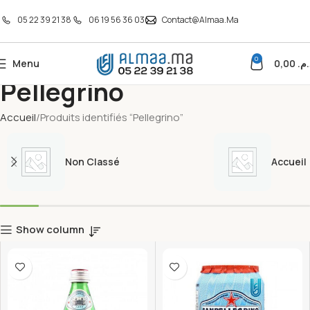
05 22 39 21 38
06 19 56 36 03
Contact@almaa.ma
0
Menu
0,00
د.م
Pellegrino
Accueil
Produits identifiés “Pellegrino”
Non Classé
Accueil
Show column