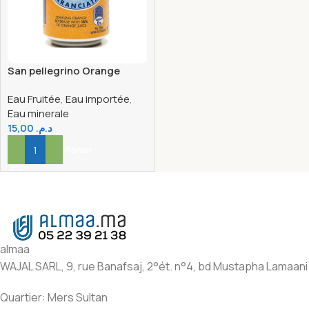
San pellegrino Orange
canette 33CL
Eau Fruitée
,
Eau importée
,
Eau minerale
15,00
د.م.
Ajouter Au Panier
almaa
WAJAL SARL, 9, rue Banafsaj, 2°ét. n°4, bd Mustapha Lamaani
Quartier: Mers Sultan