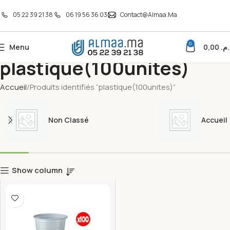
05 22 39 21 38
06 19 56 36 03
Contact@almaa.ma
0
Menu
0,00
د.م
plastique(100unites)
Accueil
Produits identifiés “plastique(100unites)”
Non Classé
Accueil
Show column