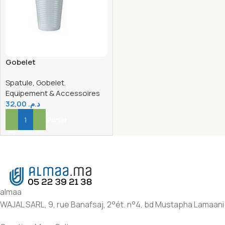
Gobelet
plastique(100unites)
Spatule, Gobelet
,
Equipement & Accessoires
32,00
د.م.
Ajouter Au Panier
almaa
WAJAL SARL, 9, rue Banafsaj, 2°ét. n°4, bd Mustapha Lamaani