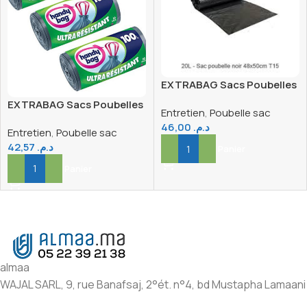
EXTRABAG Sacs Poubelles
130 X10
EXTRABAG Sacs Poubelles
Entretien
,
Poubelle sac
100 X10
46,00
د.م.
Entretien
,
Poubelle sac
42,57
د.م.
Ajouter Au Panier
Ajouter Au Panier
almaa
WAJAL SARL, 9, rue Banafsaj, 2°ét. n°4, bd Mustapha Lamaani