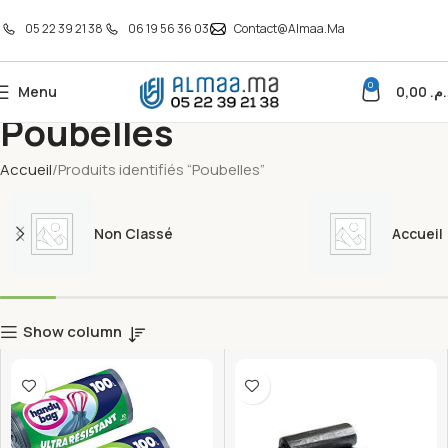
05 22 39 21 38
06 19 56 36 03
Contact@almaa.ma
0
Menu
0,00
د.م
Poubelles
Accueil
Produits identifiés “Poubelles”
Non Classé
Accueil
Show column