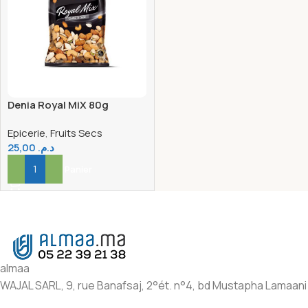
Denia Royal MiX 80g
Epicerie
,
Fruits Secs
25,00
د.م.
Ajouter Au Panier
almaa
WAJAL SARL, 9, rue Banafsaj, 2°ét. n°4, bd Mustapha Lamaani