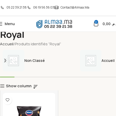
05 22 39 21 38
06 19 56 36 03
Contact@almaa.ma
0
Menu
0,00
د.م
Royal
Accueil
Produits identifiés “Royal”
Non Classé
Accueil
Show column