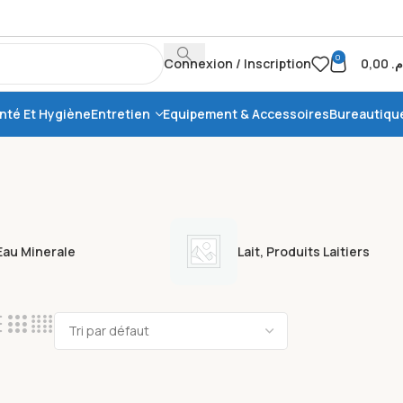
0
Connexion / Inscription
0,00
.م
nté Et Hygiène
Entretien
Equipement & Accessoires
Bureautiqu
Eau Minerale
Lait, Produits Laitiers