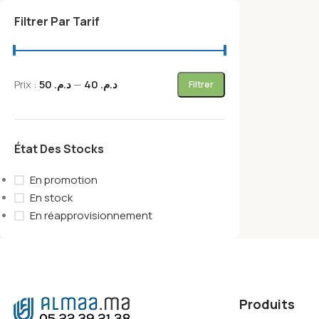
Filtrer Par Tarif
Prix :
د.م. 50
—
د.م. 40
Filtrer
État Des Stocks
En promotion
En stock
En réapprovisionnement
Produits