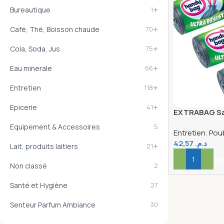
+
Bureautique
1
+
Café, Thé, Boisson chaude
70
+
Cola, Soda, Jus
75
+
Eau minerale
66
+
Entretien
118
+
Epicerie
41
EXTRABAG Sac
X10
Equipement & Accessoires
5
Entretien
,
Poub
42,57
د.م.
+
Lait, produits laitiers
21
Ajouter Au Pa
Non classé
2
Santé et Hygiène
27
Senteur Parfum Ambiance
30