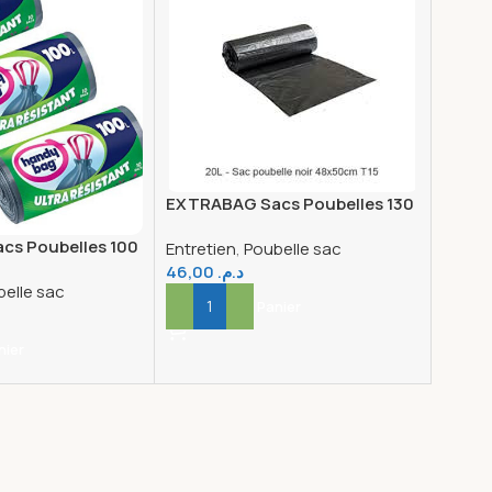
EXTRABAG Sacs Poubelles 130
X10
s Poubelles 100
Entretien
,
Poubelle sac
46,00
د.م.
elle sac
Ajouter Au Panier
nier