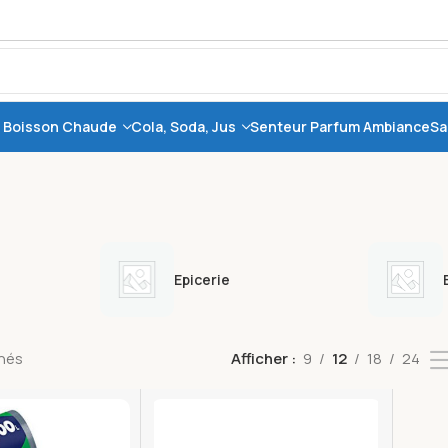
, Boisson Chaude
Cola, Soda, Jus
Senteur Parfum Ambiance
Sa
Epicerie
chés
Afficher
9
12
18
24