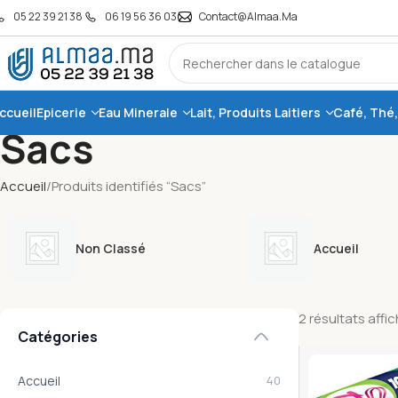
05 22 39 21 38
06 19 56 36 03
Contact@almaa.ma
ccueil
Epicerie
Eau Minerale
Lait, Produits Laitiers
Café, Thé
Sacs
Accueil
Produits identifiés “Sacs”
Non Classé
Accueil
2 résultats affi
Catégories
Accueil
40