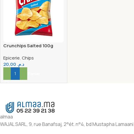
Crunchips Salted 100g
Epicerie
,
Chips
20,00
د.م.
Ajouter Au Panier
almaa
WAJAL SARL, 9, rue Banafsaj, 2°ét. n°4, bd Mustapha Lamaani