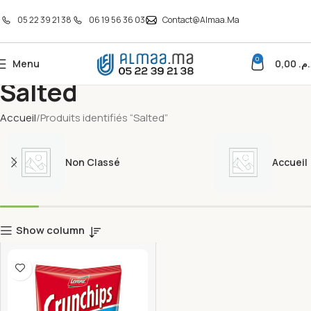
05 22 39 21 38
06 19 56 36 03
Contact@almaa.ma
0
Menu
0,00
د.م
Salted
Accueil
Produits identifiés “Salted”
Non Classé
Accueil
Show column