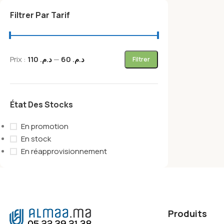
Filtrer Par Tarif
Prix :
د.م. 110
—
د.م. 60
Filtrer
État Des Stocks
En promotion
En stock
En réapprovisionnement
Produits