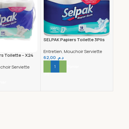
SELPAK Papiers Toilette 3Plis
X12
Entretien
,
Mouchoir Serviette
s Toilette – X24
62,00
د.م.
Ajouter Au Panier
hoir Serviette
nier