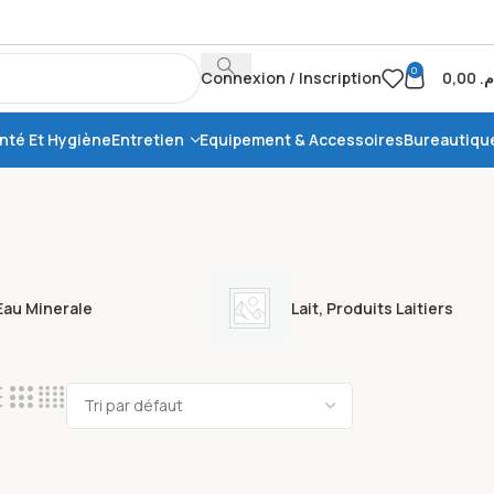
0
Connexion / Inscription
0,00
.م
nté Et Hygiène
Entretien
Equipement & Accessoires
Bureautiqu
Eau Minerale
Lait, Produits Laitiers