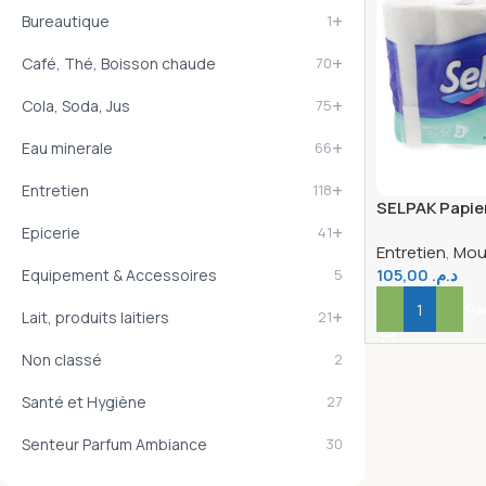
+
Bureautique
1
+
Café, Thé, Boisson chaude
70
+
Cola, Soda, Jus
75
+
Eau minerale
66
+
Entretien
118
SELPAK Papier
+
Super Soft
Epicerie
41
Entretien
,
Mouc
105,00
د.م.
Equipement & Accessoires
5
Ajouter Au Pa
+
Lait, produits laitiers
21
Non classé
2
Santé et Hygiène
27
Senteur Parfum Ambiance
30