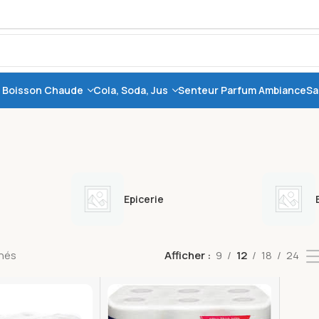
, Boisson Chaude
Cola, Soda, Jus
Senteur Parfum Ambiance
Sa
Epicerie
chés
Afficher
9
12
18
24