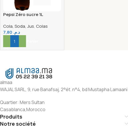
Pepsi Zéro sucre 1L
Cola, Soda, Jus
,
Colas
7,80
د.م.
Ajouter Au Panier
almaa
WAJAL SARL, 9, rue Banafsaj, 2°ét. n°4, bd Mustapha Lamaani
Quartier: Mers Sultan
Casablanca,Morocco
Produits
Notre société