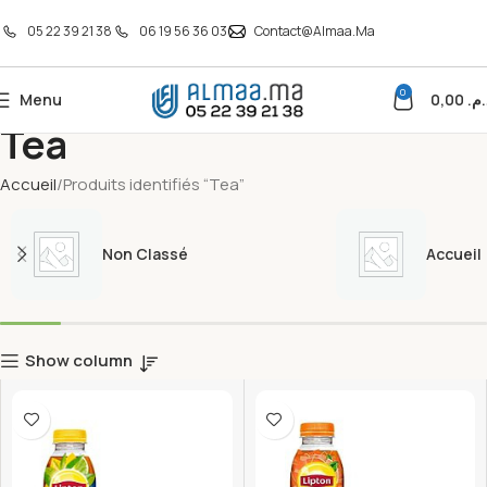
05 22 39 21 38
06 19 56 36 03
Contact@almaa.ma
0
Menu
0,00
د.م
Tea
Accueil
Produits identifiés “Tea”
Non Classé
Accueil
Show column