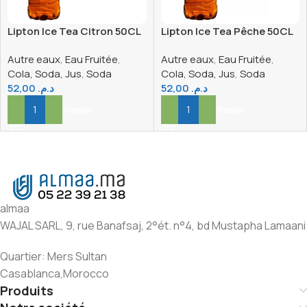
Lipton Ice Tea Citron 50CL
Lipton Ice Tea Pêche 50CL
x6
x 6
Autre eaux
,
Eau Fruitée
,
Autre eaux
,
Eau Fruitée
,
Cola, Soda, Jus
,
Soda
Cola, Soda, Jus
,
Soda
52,00
د.م.
52,00
د.م.
Ajouter Au Panier
Ajouter Au Panier
almaa
WAJAL SARL, 9, rue Banafsaj, 2°ét. n°4, bd Mustapha Lamaani
Quartier: Mers Sultan
Casablanca,Morocco
Produits