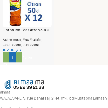
Lipton Ice Tea Citron 50CL
x12
Autre eaux
,
Eau Fruitée
,
Cola, Soda, Jus
,
Soda
102,00
د.م.
Ajouter Au Panier
almaa
WAJAL SARL, 9, rue Banafsaj, 2°ét. n°4, bd Mustapha Lamaani