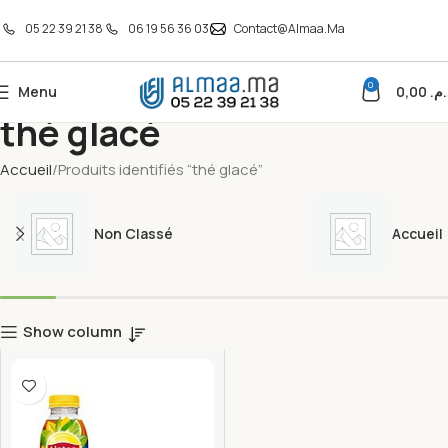
05 22 39 21 38
06 19 56 36 03
Contact@almaa.ma
0
Menu
0,00
د.م
thé glacé
Accueil
Produits identifiés “thé glacé”
Non Classé
Accueil
Show column