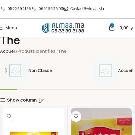
05 22 39 21 38
06 19 56 36 03
Contact@almaa.ma
0
Menu
0,00
د.م
The
Accueil
Produits identifiés “The”
Non Classé
Accueil
Show column