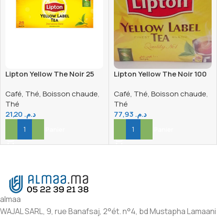
Lipton Yellow The Noir 25
Lipton Yellow The Noir 100
sachets
sachets
Café, Thé, Boisson chaude
,
Café, Thé, Boisson chaude
,
Thé
Thé
21,20
د.م.
77,93
د.م.
Ajouter Au Panier
Ajouter Au Panier
almaa
WAJAL SARL, 9, rue Banafsaj, 2°ét. n°4, bd Mustapha Lamaani