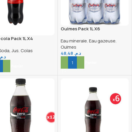
Oulmes Pack 1L X6
cola Pack 1L X4
Eau minerale
,
Eau gazeuse
,
Oulmes
Soda, Jus
,
Colas
48,48
د.م.
د.م.
Ajouter Au Panier
er Au Panier