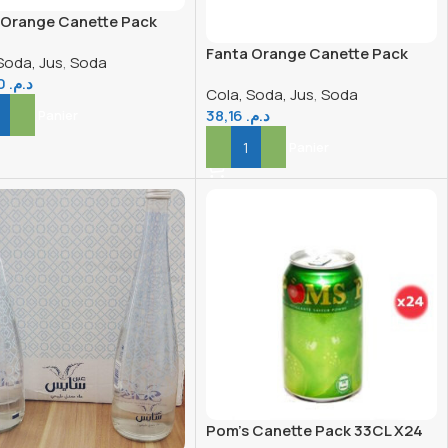
 Orange Canette Pack
X24
Fanta Orange Canette Pack
Soda, Jus
,
Soda
33CL X4
228,00
د.م.
Cola, Soda, Jus
,
Soda
38,16
د.م.
er Au Panier
Ajouter Au Panier
Pom’s Canette Pack 33CL X24