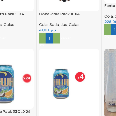
Fanta
33CL 
ro Pack 1L X4
Coca-cola Pack 1L X4
Cola, 
s
,
Colas
Cola, Soda, Jus
,
Colas
41,00
د.م.
Ajout
nier
Ajouter Au Panier
e Pack 33CL X24