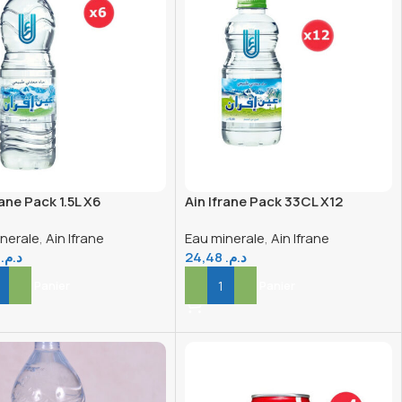
rane Pack 1.5L X6
Ain Ifrane Pack 33CL X12
nerale
,
Ain Ifrane
Eau minerale
,
Ain Ifrane
6
د.م.
24,48
د.م.
er Au Panier
Ajouter Au Panier