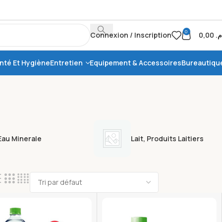
0
Connexion / Inscription
0,00
.م
nté Et Hygiène
Entretien
Equipement & Accessoires
Bureautiqu
Eau Minerale
Lait, Produits Laitiers