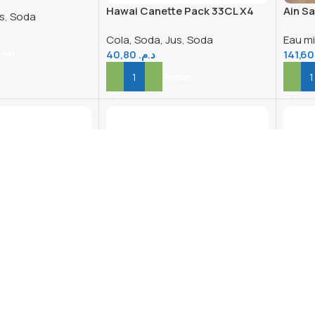
Hawai Canette Pack 33CL X4
Ain Sa
s
,
Soda
Cola, Soda, Jus
,
Soda
Eau mi
40,80
د.م.
141
nier
Ajouter Au Panier
Ajout
te Pack 33CL X24
Sprite Canette Pack 33CL X4
Sprite
s
,
Soda