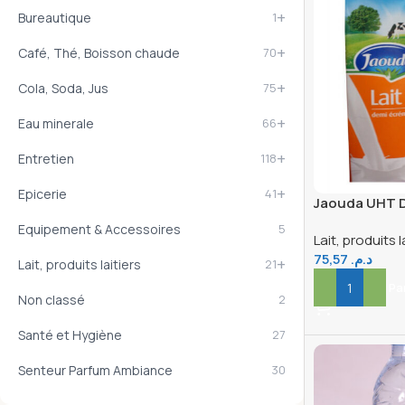
+
Bureautique
1
+
Café, Thé, Boisson chaude
70
+
Cola, Soda, Jus
75
+
Eau minerale
66
+
Entretien
118
+
Epicerie
41
Jaouda UHT D
6X1L
Equipement & Accessoires
5
Lait, produits l
75,57
د.م.
+
Lait, produits laitiers
21
Ajouter Au Pa
Non classé
2
Santé et Hygiène
27
Senteur Parfum Ambiance
30