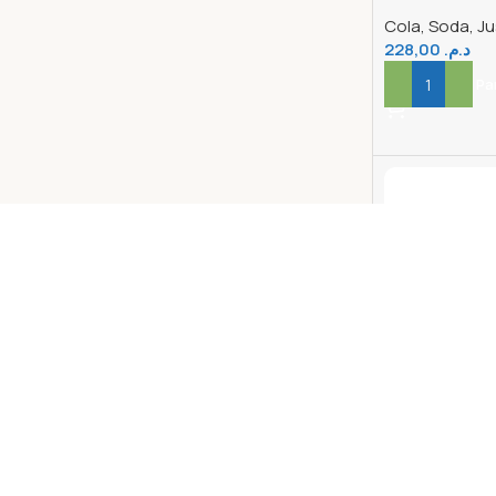
Cola, Soda, Ju
228,00
د.م.
Ajouter Au Pa
Sprite Canet
Cola, Soda, Ju