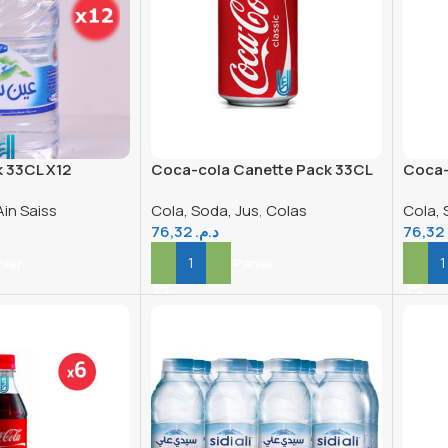
k 33CL X12
Coca-cola Canette Pack 33CL
Coca-
X8
Ain Saiss
Cola, Soda, Jus
,
Colas
Cola, 
76,32
د.م.
76,32
nier
Ajouter Au Panier
Ajout