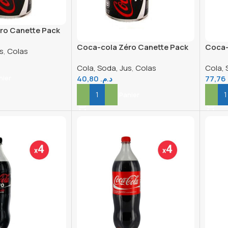
ro Canette Pack
Coca-cola Zéro Canette Pack
Coca-
s
,
Colas
33CL X4
Cola, Soda, Jus
,
Colas
Cola, 
40,80
د.م.
77,76
nier
Ajouter Au Panier
Ajout