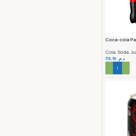
Coca-cola Pa
Cola, Soda, Ju
38,16
د.م.
Ajouter Au Pa