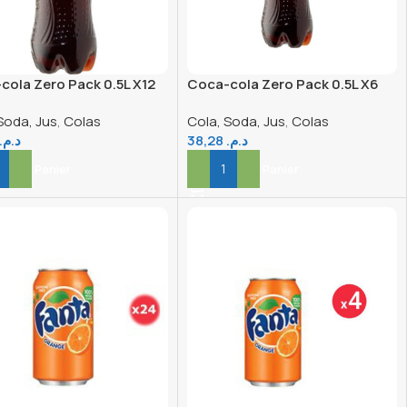
cola Zero Pack 0.5L X12
Coca-cola Zero Pack 0.5L X6
Soda, Jus
,
Colas
Cola, Soda, Jus
,
Colas
د.م.
38,28
د.م.
er Au Panier
Ajouter Au Panier