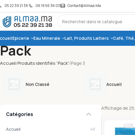
05 22 39 21 38
06 19 56 36 03
Contact@almaa.ma
ccueil
Epicerie
Eau Minerale
Lait, Produits Laitiers
Café, Thé
Pack
Accueil
Produits identifiés “Pack”
Page 3
Non Classé
Accueil
Affichage de 25–
Catégories
Accueil
40