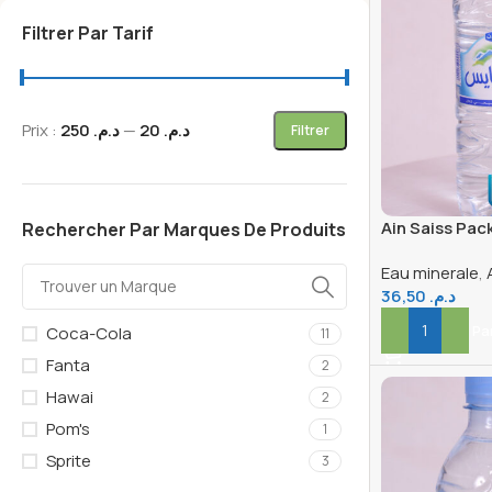
Filtrer Par Tarif
Prix :
د.م. 250
—
د.م. 20
Filtrer
Ain Saiss Pack
Rechercher Par Marques De Produits
Eau minerale
,
36,50
د.م.
Ajouter Au Pa
Coca-Cola
11
Fanta
2
Hawai
2
Pom's
1
Sprite
3