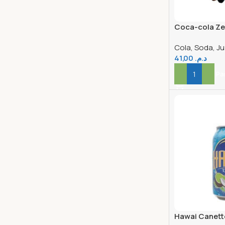
Coca-cola Ze
Cola, Soda, Ju
41,00
د.م.
Ajouter Au Pa
Hawai Canett