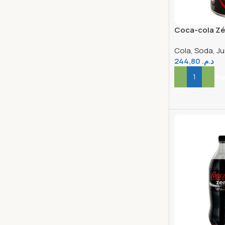
Coca-cola Zé
33CL X24
Cola, Soda, Ju
244,80
د.م.
Ajouter Au Pa