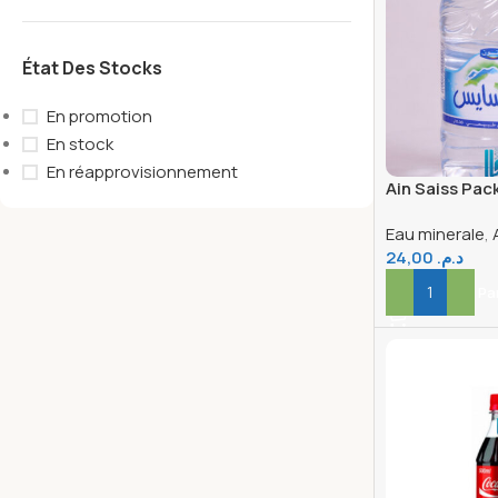
État Des Stocks
En promotion
En stock
En réapprovisionnement
Ain Saiss Pac
Eau minerale
,
24,00
د.م.
Ajouter Au Pa