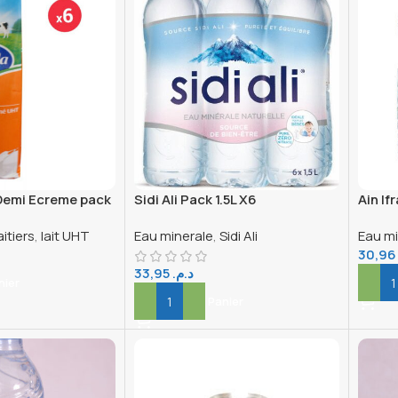
emi Ecreme pack
Sidi Ali Pack 1.5L X6
Ain If
aitiers
,
lait UHT
Eau minerale
,
Sidi Ali
Eau mi
30,9
33,95
د.م.
nier
Ajout
Ajouter Au Panier