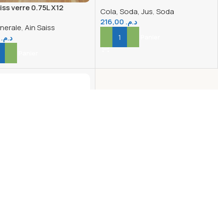
iss verre 0.75L X12
Cola, Soda, Jus
,
Soda
216,00
د.م.
nerale
,
Ain Saiss
,60
د.م.
Ajouter Au Panier
er Au Panier
 Pack 1L X4