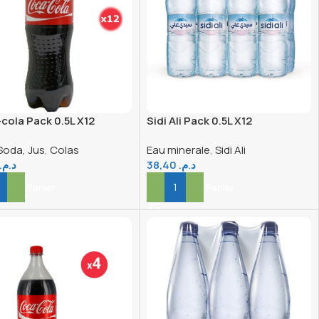
cola Pack 0.5L X12
Sidi Ali Pack 0.5L X12
Soda, Jus
,
Colas
Eau minerale
,
Sidi Ali
د.م.
38,40
د.م.
er Au Panier
Ajouter Au Panier