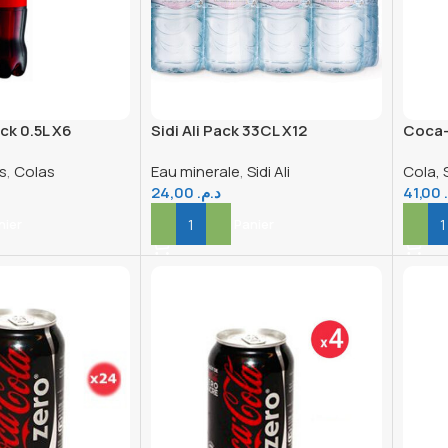
ck 0.5L X6
Sidi Ali Pack 33CL X12
Coca-
s
,
Colas
Eau minerale
,
Sidi Ali
Cola, 
24,00
د.م.
41,00
nier
Ajouter Au Panier
Ajout