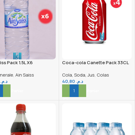
iss Pack 1.5L X6
Coca-cola Canette Pack 33CL
X4
nerale
,
Ain Saiss
Cola, Soda, Jus
,
Colas
0
د.م.
40,80
د.م.
er Au Panier
Ajouter Au Panier