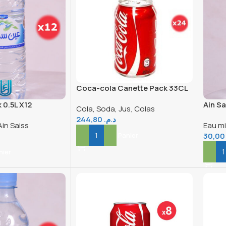
Coca-cola Canette Pack 33CL
X24
 0.5L X12
Ain Sa
Cola, Soda, Jus
,
Colas
244,80
د.م.
Ain Saiss
Eau mi
30,0
Ajouter Au Panier
nier
Ajout