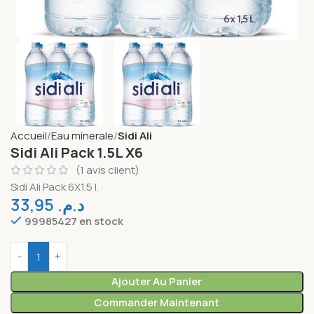
Accueil
Eau minerale
Sidi Ali
Sidi Ali Pack 1.5L X6
(
1
avis client)
Sidi Ali Pack 6X1.5 l.
33,95
د.م.
99985427 en stock
Ajouter Au Panier
Commander Maintenant