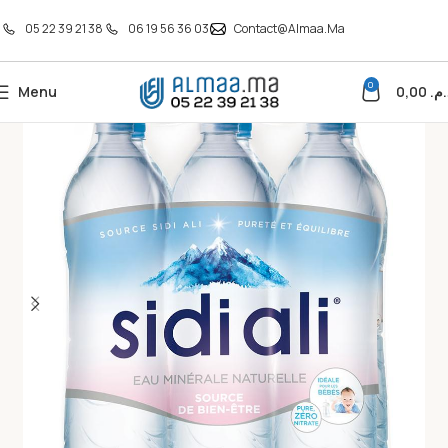
05 22 39 21 38
06 19 56 36 03
Contact@almaa.ma
0
Menu
0,00
د.م