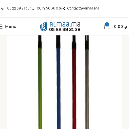
05 22 39 21 38
06 19 56 36 03
Contact@almaa.ma
0
Menu
0,00
د.م