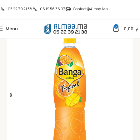
05 22 39 21 38
06 19 56 36 03
Contact@almaa.ma
0
Menu
0,00
د.م