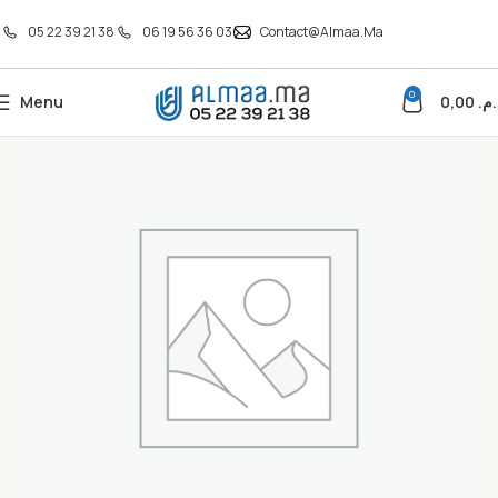
05 22 39 21 38
06 19 56 36 03
Contact@almaa.ma
0
Menu
0,00
د.م