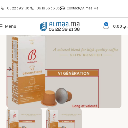
05 22 39 21 38
06 19 56 36 03
Contact@almaa.ma
0
Menu
0,00
د.م