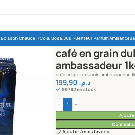
, Boisson Chaude
Cola, Soda, Jus
Senteur Parfum Ambiance
Sa
Accueil
Accueil
café en grain duboi
café en grain du
ambassadeur 1k
café en grain dubois ambassadeur 1
199,90
د.م.
99782 en stock
Ajoute
Commande
Ajouter à mes favoris