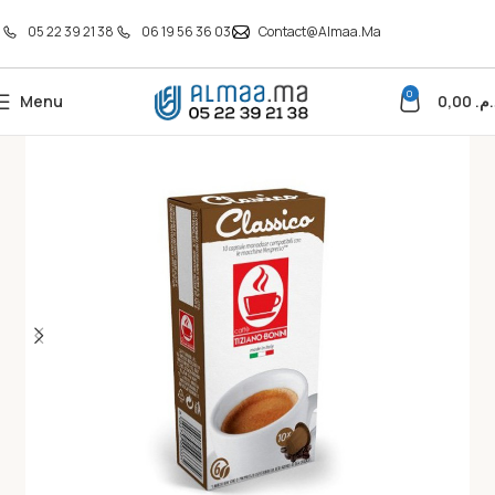
05 22 39 21 38
06 19 56 36 03
Contact@almaa.ma
0
Menu
0,00
د.م