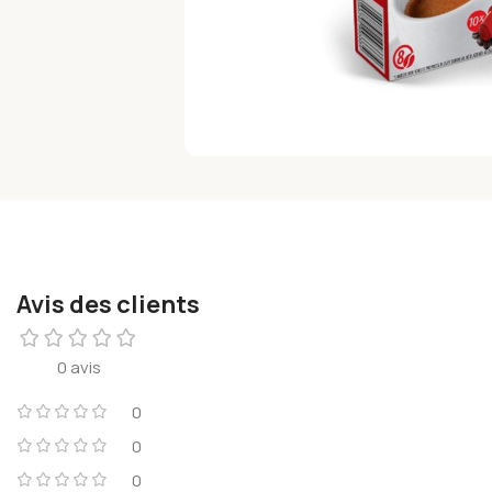
Avis des clients
0 avis
0
0
0