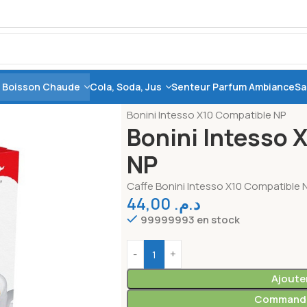
, Boisson Chaude
Cola, Soda, Jus
Senteur Parfum Ambiance
Sa
Accueil
Café, Thé, Boisson chaude
C
Bonini Intesso X10 Compatible NP
Bonini Intesso 
NP
Caffe Bonini Intesso X10 Compatible 
44,00
د.م.
99999993 en stock
Ajoute
Commande