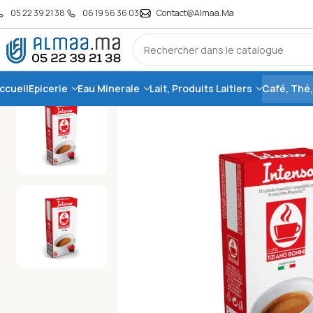
05 22 39 21 38
06 19 56 36 03
Contact@almaa.ma
ccueil
Epicerie
Eau Minerale
Lait, Produits Laitiers
Café, Thé