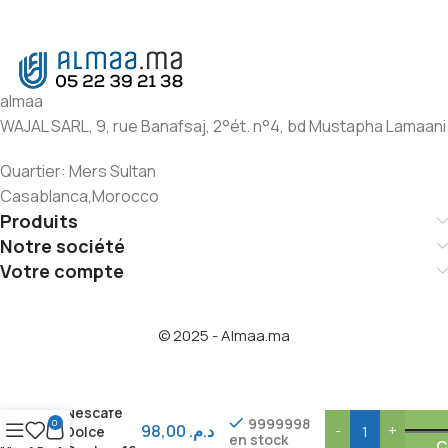
almaa
WAJAL SARL, 9, rue Banafsaj, 2°ét. n°4, bd Mustapha Lamaani
Quartier: Mers Sultan
Casablanca,Morocco
Produits
Notre société
Votre compte
© 2025 - Almaa.ma
Chococino
Nescafé
9999998
0
98,00
د.م.
Dolce
en stock
C