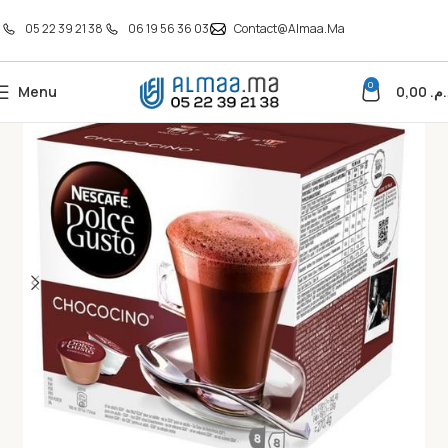
05 22 39 21 38
06 19 56 36 03
Contact@almaa.ma
0
Menu
0,00
د.م