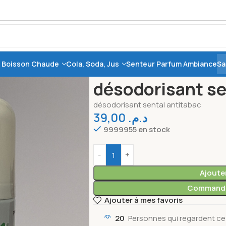
, Boisson Chaude
Cola, Soda, Jus
Senteur Parfum Ambiance
Sa
Accueil
Entretien
Nettoyage
désodor
désodorisant se
désodorisant sental antitabac
39,00
د.م.
9999955 en stock
Ajoute
Commande
Ajouter à mes favoris
20
Personnes qui regardent ce 