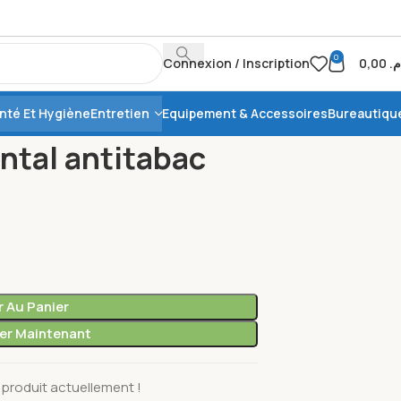
0
Connexion / Inscription
0,00
.م
nté Et Hygiène
Entretien
Equipement & Accessoires
Bureautiqu
isant sental antitabac
ntal antitabac
r Au Panier
r Maintenant
produit actuellement !