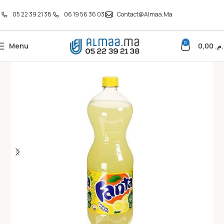
05 22 39 21 38
06 19 56 36 03
Contact@almaa.ma
0
Menu
0,00
د.م