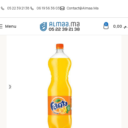
05 22 39 21 38
06 19 56 36 03
Contact@almaa.ma
0
Menu
0,00
د.م