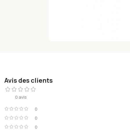
Avis des clients
0 avis
0
0
0