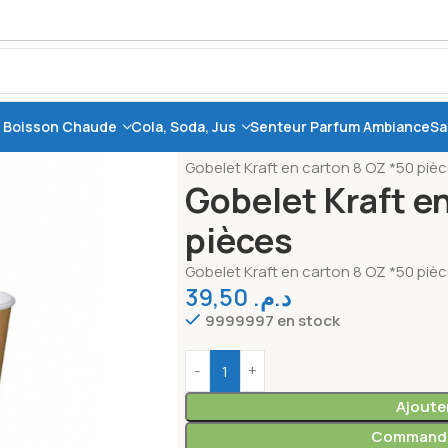
, Boisson Chaude
Cola, Soda, Jus
Senteur Parfum Ambiance
Sa
Accueil
Café, Thé, Boisson chaude
C
Gobelet Kraft en carton 8 OZ *50 piè
Gobelet Kraft e
pièces
Gobelet Kraft en carton 8 OZ *50 piè
39,50
د.م.
9999997 en stock
Ajoute
Commande