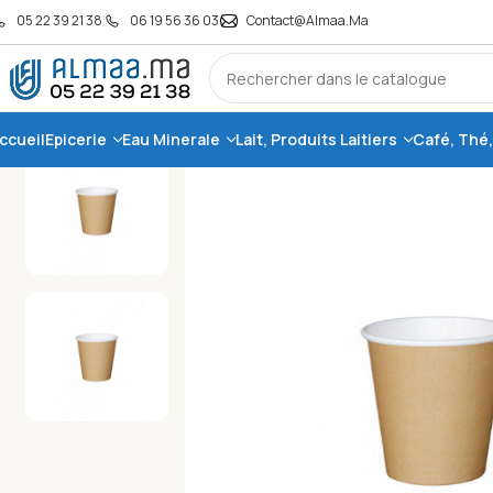
05 22 39 21 38
06 19 56 36 03
Contact@almaa.ma
ccueil
Epicerie
Eau Minerale
Lait, Produits Laitiers
Café, Thé