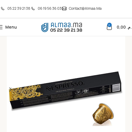
05 22 39 21 38
06 19 56 36 03
Contact@almaa.ma
0
Menu
0,00
د.م