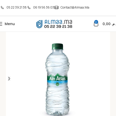
05 22 39 21 38
06 19 56 36 03
Contact@almaa.ma
0
Menu
0,00
د.م