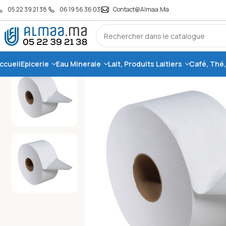
05 22 39 21 38
06 19 56 36 03
Contact@almaa.ma
ccueil
Epicerie
Eau Minerale
Lait, Produits Laitiers
Café, Thé