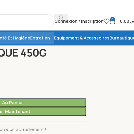
0
Connexion / Inscription
0,00
.م
nté Et Hygiène
Entretien
Equipement & Accessoires
Bureautiqu
HYGIÉNIQUE 450G
IQUE 450G
r Au Panier
r Maintenant
produit actuellement !