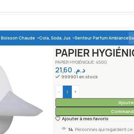
, Boisson Chaude
Cola, Soda, Jus
Senteur Parfum Ambiance
Sa
Accueil
Entretien
Nettoyage
PAPIER 
PAPIER HYGIÉN
PAPIER HYGIÉNIQUE 450G
21,60
د.م.
999901 en stock
Ajoute
Commande
Ajouter à mes favoris
14
Personnes qui regardent ce 