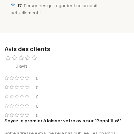
17
Personnes qui regardent ce produit
actuellement !
Avis des clients
0 avis
0
0
0
0
0
Soyez le premier à laisser votre avis sur “Pepsi 1Lx8”
Votre adresse e-mail ne sera pas publiée.
Les champs