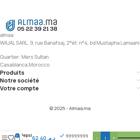
almaa
WAJAL SARL, 9, rue Banafsaj, 2°ét. n°4, bd Mustapha Lamaani
Quartier: Mers Sultan
Casablanca,Morocco
Produits
Notre société
Votre compte
© 2025 - Almaa.ma
Pepsi
99999999
0
62,40
د.م.