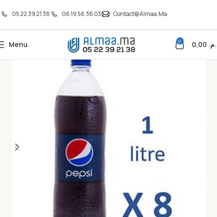
05 22 39 21 38
06 19 56 36 03
Contact@almaa.ma
0
Menu
0,00
د.م