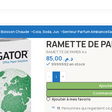
, Boisson Chaude
Cola, Soda, Jus
Senteur Parfum Ambiance
Sa
Accueil
Bureautique
Papeterie
RAME
RAMETTE DE PA
RAMETTE DE PAPIER A4
85,00
د.م.
9999992 en stock
Ajoute
Commande
Ajouter à mes favoris
11
Personnes qui regardent ce p