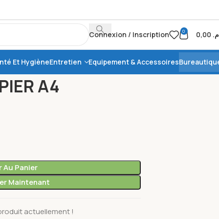
0
Connexion / Inscription
0,00
.م
nté Et Hygiène
Entretien
Equipement & Accessoires
Bureautiqu
TTE DE PAPIER A4
PIER A4
r Au Panier
r Maintenant
roduit actuellement !