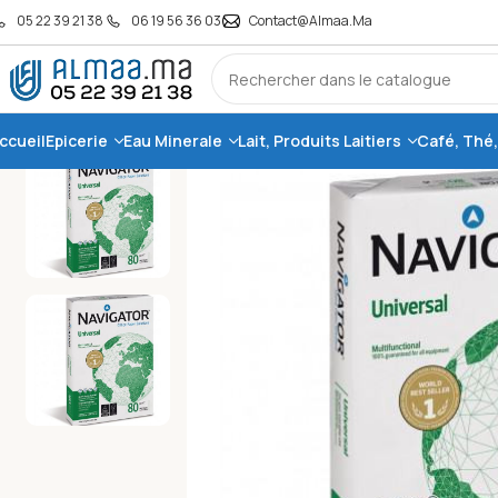
05 22 39 21 38
06 19 56 36 03
Contact@almaa.ma
ccueil
Epicerie
Eau Minerale
Lait, Produits Laitiers
Café, Thé