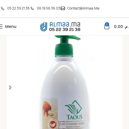
05 22 39 21 38
06 19 56 36 03
Contact@almaa.ma
0
Menu
0,00
د.م