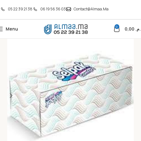
05 22 39 21 38
06 19 56 36 03
Contact@almaa.ma
0
Menu
0,00
د.م