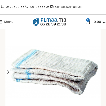
05 22 39 21 38
06 19 56 36 03
Contact@almaa.ma
0
Menu
0,00
د.م