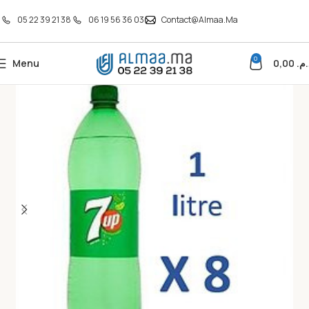
05 22 39 21 38
06 19 56 36 03
Contact@almaa.ma
0
Menu
0,00
د.م